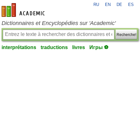
RU
EN
DE
ES
fr-academic.com
Dictionnaires et Encyclopédies sur 'Academic'
Recherche!
interprétations
traductions
livres
Игры ⚽