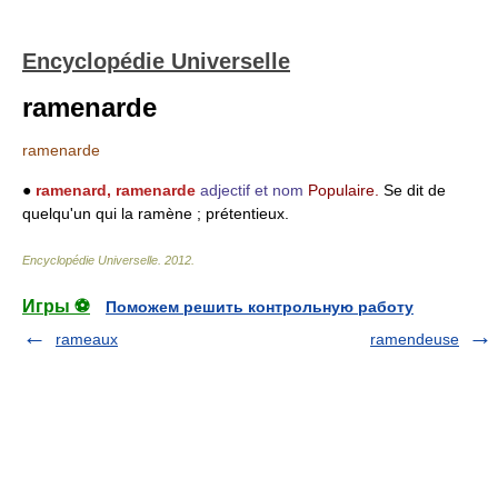
Encyclopédie Universelle
ramenarde
ramenarde
●
ramenard, ramenarde
adjectif et nom
Populaire.
Se dit de
quelqu'un qui la ramène ; prétentieux.
Encyclopédie Universelle
.
2012
.
Игры ⚽
Поможем решить контрольную работу
rameaux
ramendeuse