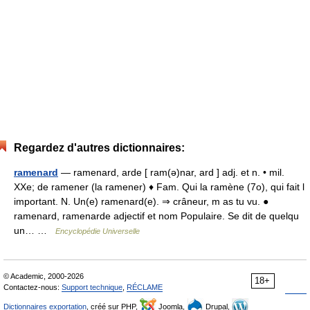
Regardez d'autres dictionnaires:
ramenard
— ramenard, arde [ ram(ə)nar, ard ] adj. et n. • mil.
XXe; de ramener (la ramener) ♦ Fam. Qui la ramène (7o), qui fait l
important. N. Un(e) ramenard(e). ⇒ crâneur, m as tu vu. ●
ramenard, ramenarde adjectif et nom Populaire. Se dit de quelqu
un… …
Encyclopédie Universelle
© Academic, 2000-2026
18+
Contactez-nous:
Support technique
,
RÉCLAME
Dictionnaires exportation
, créé sur PHP,
Joomla,
Drupal,